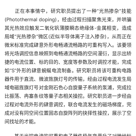
　　正在本事情中，研究职员提出了一种“光热掺杂”技能
(Photothermal doping)，经由过程扫描聚焦光束，并哄骗
其光热效应触发二氧化钒薄膜瞬态绝缘体-金属相变，造成
局域“光热掺杂”微区(近似半导体离子注入掺杂)，从而正在
微米标准完成肆意外形电畅通流畅路的可重构写入。该要领
将光场调控信息映照到电畅通流畅路的空间漫衍，显示出矫
捷的电流位置、标的目的、宽度等参数及时调控才能，完成
如“S”外形的肆意蜿蜒电流制备。研究职员将该可重构电路
器件用于直流、微波旌旗灯号的传输，经由过程电流发生局
域电磁旌旗灯号对金刚石色心自旋量子系统的泵浦，完成拉
比振荡、冉塞条纹等量子态相关操控。研究职员进一步经由
过程对电流外形的肆意调控，联合电流发生的磁场梯度，完
成对没有同空间位置固态自旋阵列的抉择性操控，展示了空
间找址的才能。