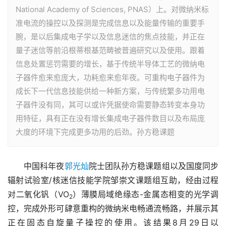
National Academy of Sciences, PNAS）上。对微纳米标
准电流的操控以及探测是完成信息以及能量传输的重要手
腕，是以后集成电子学以及信息迷信的焦点技能，并正在
量子迷信等前沿根蒂根基范畴被普遍研究以及使用。跟着
信息处置惩罚需要的增长，基于传统半导体工艺的微纳电
子器件愈来愈庞大，功耗愈来愈年夜。可重构电子器件为
成长下一代信息技能供给一种新方案，与传统繁多功用电
子器件没有同，其可以或许凭据使命需要静态转变本身功
用特征，具有正在没有增长集成电子器件数目以及布局庞
大度的环境下完成更多功用的后劲。孙方稳课题
　　中国科年夜
郭光灿
院士团队孙方稳课题组以及国度同步
辐射试验室/核迷信技能学院邹崇文课题组互助，经由过程
对二氧化钒（VO
）薄膜局域绝缘态-金属态相变的光学调
2
控，完成外形可肆意重构的微纳米电畅通流畅路，并展示其
正在固态自旋量子操控的使用。该结果8月29日以