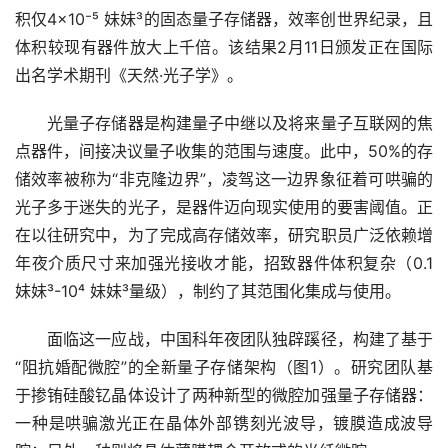
积仅4×10⁻⁵ 妹妹³的固态量子存储器，效率创世界纪录，且
体积较现有器件放大上千倍。该结果2月11日颁发正在国际
出名学术期刊《天然·光子学》。
　　光量子存储器是构建量子中继以及将来量子互联网的焦
点器件，间接决议量子收集的范围与速度。此中，50%的存
储效率被称为“非克隆边界”，凌驾这一边界象征着可哄骗的
光子多于迷失的光子，是器件迈向现实使用的要害阈值。正
在以往研究中，为了完成高存储效率，研究职员广泛依赖增
年夜介质尺寸来加强光接收才能，招致器件体积复杂（0.1 
妹妹³-10⁴ 妹妹³量级），制约了其范围化集成与使用。
　　面临这一应战，中国科年夜团队独辟蹊径，构建了基于
“阻抗婚配微腔”的全新量子存储架构（图1）。研究团队基
于掺铕硅酸钇晶体设计了两种新型的微腔加强量子存储器：
一种是哄骗激光正在晶体外部镌刻光波导，镀膜造成波导