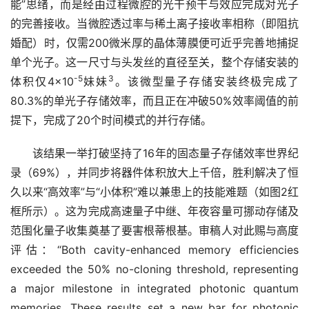
能”思绪，而是经由过程微腔的光干预干与效应完成对光子
的完善接收。当微腔透过率与稀土离子接收率相称（即阻抗
婚配）时，仅需200微米厚的晶体薄膜便可近乎完善地捕捉
单个光子。这一尺寸与头发丝的直径至关，整个存储安装的
-5
3
体积仅4×10
妹妹
。该微型量子存储安装终极完成了
80.3%的单光子存储效率，而且正在冲破50%效率阈值的前
提下，完成了20个时间模式的并行存储。
　　该结果一举打破坚持了16年的固态量子存储效率世界纪
录（69%），并同步将器件体积放大上千倍，胜利解决了恒
久以来“高效率”与“小体积”难以兼患上的技能难题（如图2红
框所示）。这为完成高速量子中继、年夜容量可挪动存储及
范围化量子收集奠基了要害根蒂根基。审稿人对此赐与高度
评估：“Both cavity-enhanced memory efficiencies 
exceeded the 50% no-cloning threshold, representing 
a major milestone in integrated photonic quantum 
memories. These results set a new bar for photonic 