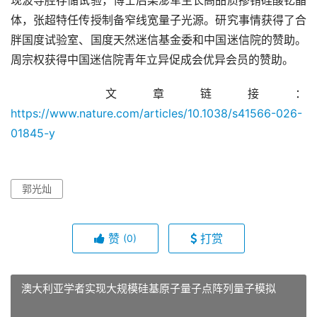
现波导腔存储试验，博士后梁澎军生长高品质掺铕硅酸钇晶
体，张超特任传授制备窄线宽量子光源。研究事情获得了合
胖国度试验室、国度天然迷信基金委和中国迷信院的赞助。
周宗权获得中国迷信院青年立异促成会优异会员的赞助。
　　文章链接：
http
s
://www.nature.com/articles/10.1038/s41566-026-
01845-y
郭光灿
赞
打赏
(0)
澳大利亚学者实现大规模硅基原子量子点阵列量子模拟