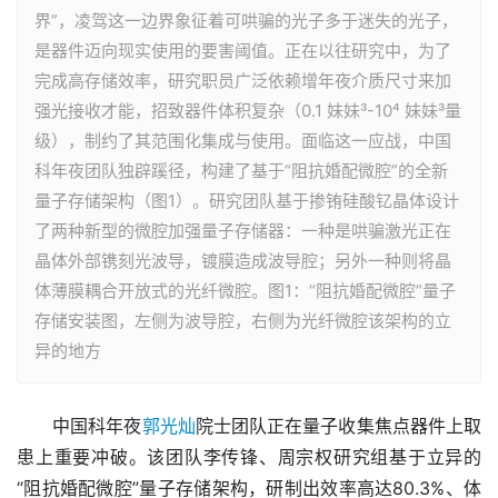
界”，凌驾这一边界象征着可哄骗的光子多于迷失的光子，
是器件迈向现实使用的要害阈值。正在以往研究中，为了
完成高存储效率，研究职员广泛依赖增年夜介质尺寸来加
强光接收才能，招致器件体积复杂（0.1 妹妹³-10⁴ 妹妹³量
级），制约了其范围化集成与使用。面临这一应战，中国
科年夜团队独辟蹊径，构建了基于“阻抗婚配微腔”的全新
量子存储架构（图1）。研究团队基于掺铕硅酸钇晶体设计
了两种新型的微腔加强量子存储器：一种是哄骗激光正在
晶体外部镌刻光波导，镀膜造成波导腔；另外一种则将晶
体薄膜耦合开放式的光纤微腔。图1：“阻抗婚配微腔”量子
存储安装图，左侧为波导腔，右侧为光纤微腔该架构的立
异的地方
　　中国科年夜
郭光灿
院士团队正在量子收集焦点器件上取
患上重要冲破。该团队李传锋、周宗权研究组基于立异的
“阻抗婚配微腔”量子存储架构，研制出效率高达80.3%、体