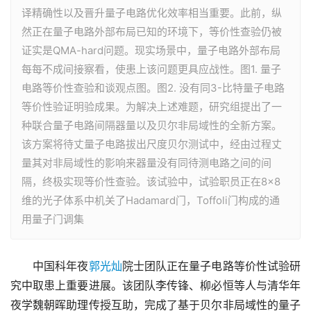
译精确性以及晋升量子电路优化效率相当重要。此前，纵
然正在量子电路外部布局已知的环境下，等价性查验仍被
证实是QMA-hard问题。现实场景中，量子电路外部布局
每每不成间接察看，使患上该问题更具应战性。图1. 量子
电路等价性查验和谈观点图。图2. 没有同3-比特量子电路
等价性验证明验成果。为解决上述难题，研究组提出了一
种联合量子电路间隔器量以及贝尔非局域性的全新方案。
该方案将待丈量子电路拔出尺度贝尔测试中，经由过程丈
量其对非局域性的影响来器量没有同待测电路之间的间
隔，终极实现等价性查验。该试验中，试验职员正在8×8
维的光子体系中机关了Hadamard门，Toffoli门构成的通
用量子门调集
　　中国科年夜
郭光灿
院士团队正在量子电路等价性试验研
究中取患上重要进展。该团队李传锋、柳必恒等人与清华年
夜学魏朝晖助理传授互助，完成了基于贝尔非局域性的量子