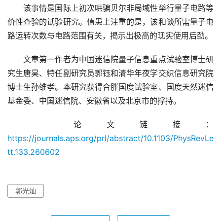
　　该事情是国际上初次哄骗贝尔非局域性举行量子电路等
价性查验的试验研究。值患上注重的是，该和谈所需量子电
路运转次数与电路范围有关，揭示出极高的现实使用后劲。
　　文章第一作者为中国迷信院量子信息重点试验室博士研
究生唐昊、特任副研究员郭钰和清华年夜学交织信息研究院
博士生孙维孝。本研究获得合胖国度试验室、国度天然迷信
基金委、中国迷信院、安徽省以及北京市的撑持。
　　论文链接：
https://journals.aps.org/prl/abstract/10.1103/PhysRevLe
tt.133.260602
郭光灿