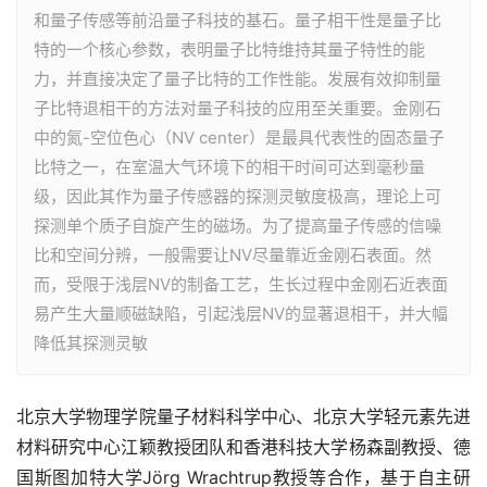
和量子传感等前沿量子科技的基石。量子相干性是量子比
特的一个核心参数，表明量子比特维持其量子特性的能
力，并直接决定了量子比特的工作性能。发展有效抑制量
子比特退相干的方法对量子科技的应用至关重要。金刚石
中的氮-空位色心（NV center）是最具代表性的固态量子
比特之一，在室温大气环境下的相干时间可达到毫秒量
级，因此其作为量子传感器的探测灵敏度极高，理论上可
探测单个质子自旋产生的磁场。为了提高量子传感的信噪
比和空间分辨，一般需要让NV尽量靠近金刚石表面。然
而，受限于浅层NV的制备工艺，生长过程中金刚石近表面
易产生大量顺磁缺陷，引起浅层NV的显著退相干，并大幅
降低其探测灵敏
北京大学物理学院量子材料科学中心、北京大学轻元素先进
材料研究中心江颖教授团队和香港科技大学杨森副教授、德
国斯图加特大学Jörg Wrachtrup教授等合作，基于自主研