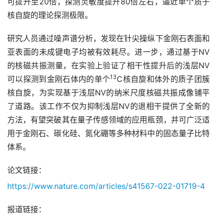
可提升至20倍，探测灵敏度提升80倍左右，逼近单个质子
核自旋的理论探测极限。
研究人员通过噪声谱分析，发现在针尖操纵下金刚石表面和
亚表面的未成键电子均被有效耗尽。进一步，通过基于NV
的核磁共振测量，在实验上验证了相干性提升后的浅层NV
13
可以探测到金刚石体内的单个
C核自旋和体外的质子团簇
核自旋，为实现基于浅层NV的纳米尺度核磁共振成像铺平
了道路。该工作不仅为抑制浅层NV的退相干提供了全新的
方法，有望突破其在量子传感领域的应用瓶颈，并可广泛适
用于金刚石、碳化硅、氮化硼等多种材料中的固态量子比特
体系。
论文链接：
https://www.nature.com/articles/s41567-022-01719-4
报道链接：