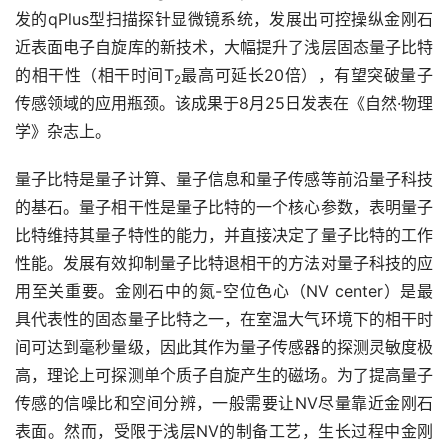
发的qPlus型扫描探针显微镜系统，发展出可控操纵金刚石
近表面电子自旋库的新技术，大幅提升了浅层固态量子比特
的相干性（相干时间T
最高可延长20倍），有望突破量子
2
传感领域的应用瓶颈。该成果于8月25日发表在《自然·物理
学》杂志上。
量子比特是量子计算、量子信息和量子传感等前沿量子科技
的基石。量子相干性是量子比特的一个核心参数，表明量子
比特维持其量子特性的能力，并直接决定了量子比特的工作
性能。发展有效抑制量子比特退相干的方法对量子科技的应
用至关重要。金刚石中的氮-空位色心（NV center）是最
具代表性的固态量子比特之一，在室温大气环境下的相干时
间可达到毫秒量级，因此其作为量子传感器的探测灵敏度极
高，理论上可探测单个质子自旋产生的磁场。为了提高量子
传感的信噪比和空间分辨，一般需要让NV尽量靠近金刚石
表面。然而，受限于浅层NV的制备工艺，生长过程中金刚