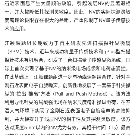
石近表面易产生大量顺磁缺陷，引起浅层NV的显著退相
干，并大幅降低其探测灵敏度。因此，NV的实际探测灵敏
度离理论极限存在很大的差距，严重限制了NV量子传感技
术的应用。
江颖课题组长期致力于自主研发先进扫描探针显微镜
（SPM）技术，近年来成功将量子传感技术和qPlus型扫描
探针技术有机融合，研发了一台扫描量子传感显微系统，国
际上首次实现了基于NV的纳米级电场成像和电荷态调控。
在此基础上，江颖课题组进一步与杨森课题组合作，针对金
刚石近表面电子自旋噪声，创新性地发展了一套基于针尖操
纵的“拉出-推离”方法（Pull-and-Push Method）。该方法
利用导电针尖的局域强电场在纳米尺度精准操纵电荷，在室
温大气环境下实现了金刚石近表面电子自旋噪声的高效抑
制，并大幅提升了浅层NV的相干性及其探测灵敏度。该方
法对深度5 nm以内的NV尤为有效，其相干时间（T
）最高
2