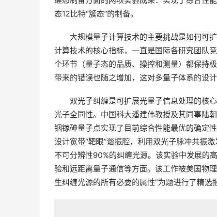
缠态制备方面的两项实验成果：实现了综合性能
态12比特“簇态”的制备。
　　大规模量子计算技术的主要挑战是如何可扩
计算技术的核心指标，一直是国际各研究团队竞
个环节（量子态的品质、操控和测量）都保持极
带来的错误也随之增加，这对多量子体系的设计
　　双光子纠缠是可扩展光量子信息处理的核心
光子全同性。中国科大潘建伟教授及其同事陆朝
铟镓砷量子点实现了目前综合性能最优的确定性纠缠光源[Phy
设计宽带“靶眼”谐振腔，利用双光子脉冲共振激
不可分辨性90%的纠缠光源。该实验中发展的
验和远距离量子通信等方面。该工作被美国物理学会
生纠缠光源的所有必要的属性”为题进行了精选报道（Fea