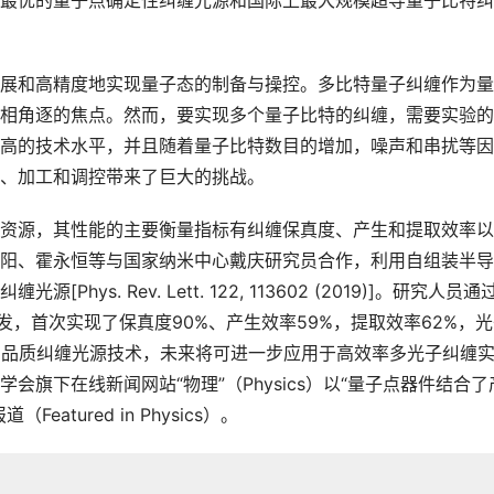
最优的量子点确定性纠缠光源和国际上最大规模超导量子比特纠
展和高精度地实现量子态的制备与操控。多比特量子纠缠作为量
相角逐的焦点。然而，要实现多个量子比特的纠缠，需要实验的
高的技术水平，并且随着量子比特数目的增加，噪声和串扰等因
、加工和调控带来了巨大的挑战。
资源，其性能的主要衡量指标有纠缠保真度、产生和提取效率以
阳、霍永恒等与国家纳米中心戴庆研究员合作，利用自组装半导
s. Rev. Lett. 122, 113602 (2019)]。研究人员通
发，首次实现了保真度90%、产生效率59%，提取效率62%，
高品质纠缠光源技术，未来将可进一步应用于高效率多光子纠缠
旗下在线新闻网站“物理”（Physics）以“量子点器件结合了
tured in Physics）。