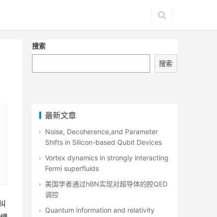
搜索
搜索
最新文章
Noise, Decoherence,and Parameter
Shifts in Silicon-based Qubit Devices
Vortex dynamics in strongly interacting
Fermi superfluids
美国学者通过hBN实现对超导体的腔QED
调控
纠
Quantum information and relativity