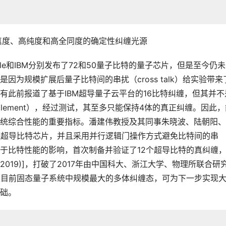
真度、高纯度和高全同度的确定性纠缠光源
gle和IBM分别发布了72和50量子比特的量子芯片，但是至今仍
为规模扩展后量子比特间的串扰（cross talk）给实验带来
有此前报道了基于IBM超导量子云平台的16比特纠缠，但其并不
 entanglement），经过测试，其至多只能保持4体的真正纠缠。因此
统综合性能的重要指标。潘建伟教授及其同事朱晓波、陆朝阳、
链超导比特芯片，并且采用并行逻辑门操作方式避免比特间的串
于比特性能的影响，首次制备并验证了12个超导比特的真纠缠
 110501 (2019)]，打破了2017年由中国科大、浙江大学、物理所联合研
是目前固态量子系统中规模最大的多体纠缠态，可为下一步实现
础。