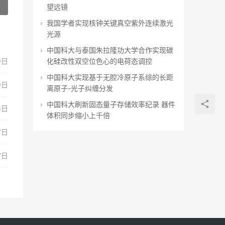
»
望远镜
我国学者实现核钟关键真空紫外连续激光
光源
中国科大与泰国朱拉隆功大学合作实现碳
化硅改性双空位色心的电荷态调控
9日
中国科大实现基于无腔冷原子系综的长距
9日
离原子-光子纠缠分发
中国科大刷新固态量子存储效率纪录 器件
8日
体积同步缩小上千倍
7日
7日