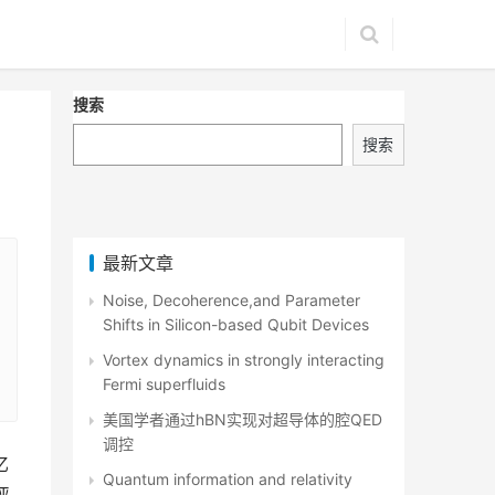
搜索
搜索
最新文章
Noise, Decoherence,and Parameter
Shifts in Silicon-based Qubit Devices
Vortex dynamics in strongly interacting
Fermi superfluids
美国学者通过hBN实现对超导体的腔QED
调控
亿
Quantum information and relativity