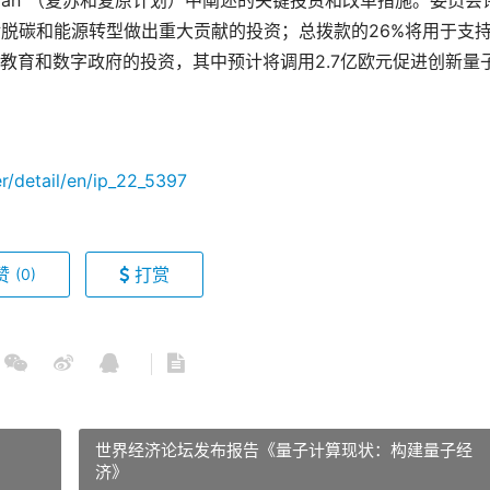
ience Plan”（复苏和复原计划）中阐述的关键投资和改革措施。委员会
对脱碳和能源转型做出重大贡献的投资；总拨款的26%将用于支
教育和数字政府的投资，其中预计将调用2.7亿欧元促进创新量
r/detail/en/ip_22_5397
赞
打赏
(0)
世界经济论坛发布报告《量子计算现状：构建量子经
济》