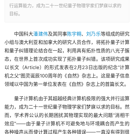
行运算能力，成为二十一世纪量子物理学家们梦寐以求的
目标。
　　中国科大
潘建伟
及其同事
陈宇翱
、
刘乃乐
等组成的研究
小组与澳大利亚和加拿大的研究人员合作，将拓扑量子计算
和量子纠错理论结合在一起，利用具有拓扑性质的八光子簇
态，在世界上首次成功实现了拓扑量子纠错。该项研究成果
以长文（Article）的形式发表在2月23日出版的纪念“计算
机之父”图灵诞辰100周年的《自然》杂志上。这是量子信息
领域以中国为第一单位发表在《自然》杂志上的首篇长文。
　　量子计算机由于其超越经典计算机极限的强大并行运算
能力，成为二十一世纪量子物理学家们梦寐以求的目标。然
而，学术界公认的长期困扰其物理实现的最大问题“消相干
效应”——由于量子计算机不可避免地与环境耦合而产生的
各种噪声从而使计算过程产生各种错误——一直没有得到很