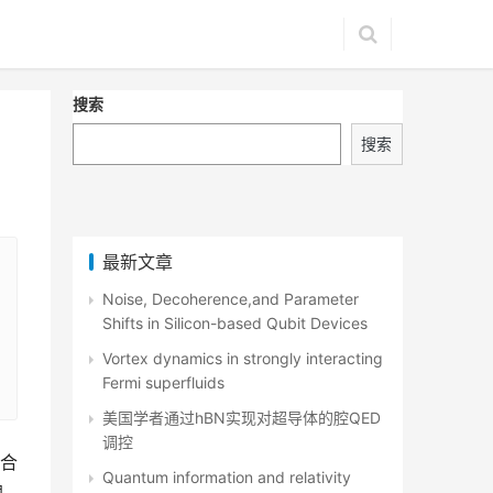
搜索
搜索
最新文章
Noise, Decoherence,and Parameter
Shifts in Silicon-based Qubit Devices
Vortex dynamics in strongly interacting
Fermi superfluids
美国学者通过hBN实现对超导体的腔QED
调控
合
Quantum information and relativity