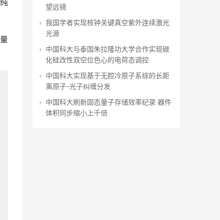
纯
望远镜
我国学者实现核钟关键真空紫外连续激光
光源
量
中国科大与泰国朱拉隆功大学合作实现碳
化硅改性双空位色心的电荷态调控
中国科大实现基于无腔冷原子系综的长距
离原子-光子纠缠分发
中国科大刷新固态量子存储效率纪录 器件
体积同步缩小上千倍