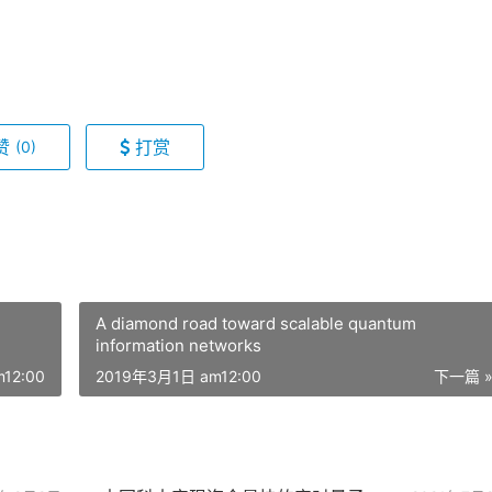
赞
打赏
(0)
A diamond road toward scalable quantum
information networks
12:00
2019年3月1日 am12:00
下一篇 