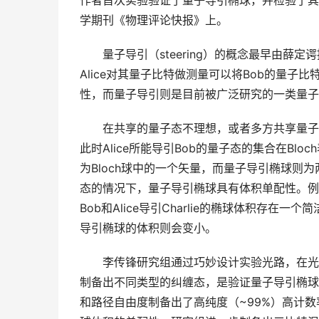
作者首次实验验证了量子导引椭球，并检验了其体
学期刊《物理评论快报》上。
　　量子导引（steering）的概念最早由薛定
Alice对其量子比特做测量可以将Bob的量
性，而量子导引则是目前被广泛研究的一类量子
　　在共享的量子态不理想，或者多方共享量子态
此时Alice所能导引Bob的量子态的集合在B
为Bloch球中的一个矢量，而量子导引椭球则
态的情况下，量子导引椭球具有体积单配性。例如Alic
Bob和Alice导引Charlie的椭球体积存
导引椭球的体积则会变小。
　　李传锋研究组通过巧妙设计实验光路，在光
制备出不同类型的纠缠态，是验证量子导引椭球
和路径自由度制备出了高纯度（~99%）高计数