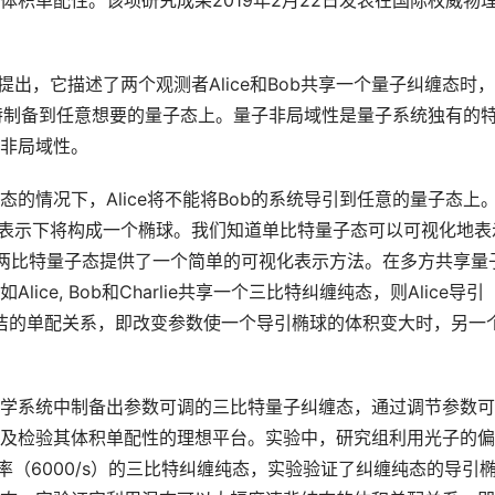
积单配性。该项研究成果2019年2月22日发表在国际权威物
谔提出，它描述了两个观测者Alice和Bob共享一个量子纠缠态时，
子比特制备到任意想要的量子态上。量子非局域性是量子系统独有的
非局域性。
的情况下，Alice将不能将Bob的系统导引到任意的量子态上
loch表示下将构成一个椭球。我们知道单比特量子态可以可视化地表
为两比特量子态提供了一个简单的可视化表示方法。在多方共享量
e, Bob和Charlie共享一个三比特纠缠纯态，则Alice导引
在一个简洁的单配关系，即改变参数使一个导引椭球的体积变大时，另一
学系统中制备出参数可调的三比特量子纠缠态，通过调节参数可
及检验其体积单配性的理想平台。实验中，研究组利用光子的偏
率（6000/s）的三比特纠缠纯态，实验验证了纠缠纯态的导引