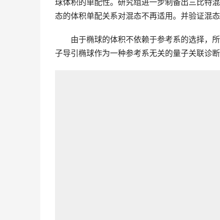
球体积的单配性。研究组进一步制备出三比特混
态的体积单配关系对混态不再适用。并验证混态
　　由于椭球的体积不依赖于参考系的选择，所
子导引椭球作为一种参考系无关的量子关联诊断