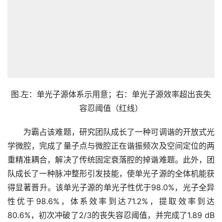
图.左：单光子源体系示用意；右：单光子源效率超出丧失
容忍阈值（红线）
　　为霸占该难题，研究团队成长了一种可调谐的开放式光
学微腔，完成了量子点与微腔正在谐振频次及空间定位的两
重精准耦合，解决了传统固定衰落腔的掉谐难题。此外，团
队成长了一种脉冲整形引发技能，使单光子源的全体机能获
得显著晋升。该单光子源的单光子性优于98.0%，光子全异
性优于98.6%，体系效率到达71.2%，提取效率到达
80.6%，初次冲破了2/3的丧失容忍阈值，并完成了1.89 dB