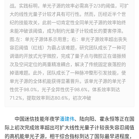
战。实践标明，单光子源的效率必需高于2/3的阈值，可扩
大的线性光量子计较才具有可行性。然而，历经近半个世
纪的技能攻关，此前一切肯定性全同单光子源的效率始终
未能冲破该阈值，成为制约光量子计较成长的要害停滞。
图.左：单光子源体系示用意；右：单光子源效率超出丧失
容忍阈值（红线）为霸占该难题，研究团队成长了一种可
调谐的开放式光学微腔，完成了量子点与微腔正在谐振频
次及空间定位的两重精准耦合，解决了传统固定衰落腔的
掉谐难题。此外，团队成长了一种脉冲整形引发技能，使
单光子源的全体机能获得显著晋升。该单光子源的单光子
性优于98.0%，光子全异性优于98.6%，体系效率到达
71.2%，提取效率到达80.6%，初次冲破
　　中国迷信技能年夜学
潘建伟
、陆向阳、霍永恒等正在国
际上初次完成效率超出可扩大线性光量子计较丧失容忍阈值
的高机能单光子源，相干综合指标到达了国际最早进程度，