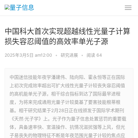
中国科大首次实现超越线性光量子计算
损失容忍阈值的高效率单光子源
2025年3月5日 am12:00
•
研究进展
•
阅读 64
中国迷信技能年夜学潘建伟、陆向阳、霍永恒等正在国际
上初次完成效率超出可扩大线性光量子计较丧失容忍阈值
的高机能单光子源，相干综合指标到达了国际最早进程
度，为将来完成通用光量子计较奠基了要害技能根蒂根
基。相干研究结果于2月28日正在线颁发于国际学术期刊
《天然·光子学》上。光子作为量子信息处置惩罚的重要载
体，具备速率快、室温操作、抗情况滋扰强等上风，但光
子易丧失的物理特征不断是年夜范围光量子计较的焦点应