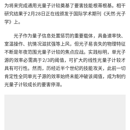
为将来完成通用光量子计较奠基了要害技能根蒂根基。相干
研究结果于2月28日正在线颁发于国际学术期刊《天然·光子
学》上。
　　光子作为量子信息处置惩罚的重要载体，具备速率快、
室温操作、抗情况滋扰强等上风，但光子易丧失的物理特征
不断是年夜范围光量子计较的焦点应战。实践标明，单光子
源的效率必需高于2/3的阈值，可扩大的线性光量子计较才
具有可行性。然而，历经近半个世纪的技能攻关，此前一切
肯定性全同单光子源的效率始终未能冲破该阈值，成为制约
光量子计较成长的要害停滞。