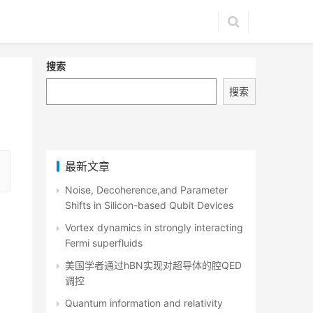
搜索
搜索
最新文章
Noise, Decoherence,and Parameter
Shifts in Silicon-based Qubit Devices
Vortex dynamics in strongly interacting
Fermi superfluids
美国学者通过hBN实现对超导体的腔QED
调控
Quantum information and relativity