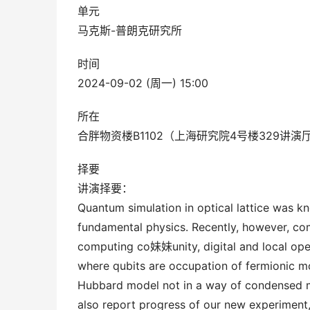
单元
马克斯-普朗克研究所
时间
2024-09-02 (周一) 15:00
所在
合胖物资楼B1102（上海研究院4号楼329讲演
择要
讲演择要：
Quantum simulation in optical lattice was k
fundamental physics. Recently, however, c
computing co妹妹unity, digital and local opera
where qubits are occupation of fermionic mode
Hubbard model not in a way of condensed ma
also report progress of our new experiment