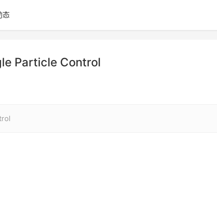
动态
e Particle Control
trol