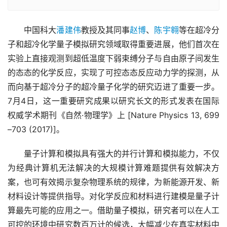
　　中国科大
潘建伟
教授及其同事
赵博
、
陈宇翱
等在超冷分
子和超冷化学量子模拟研究领域取得重要进展，他们首次在
实验上直接观测到超低温度下弱束缚分子与自由原子间发生
的态态的化学反应，实现了可控态态反应动力学的探测，从
而向基于超冷分子的超冷量子化学的研究迈进了重要一步。
7月4日，这一重要研究成果以研究长文的形式发表在国际
权威学术期刊《自然·物理学》上 [Nature Physics 13, 699
–703 (2017)]。
　　量子计算和模拟具有强大的并行计算和模拟能力，不仅
为经典计算机无法解决的大规模计算难题提供有效解决方
案，也可有效揭示复杂物理系统的规律，为新能源开发、新
材料设计等提供指导。对化学反应和材料进行建模是量子计
算最先可能的应用之一。借助量子模拟，研究者可以在人工
可控的环境中研究数百万计的候选，大幅减少在真实材料中